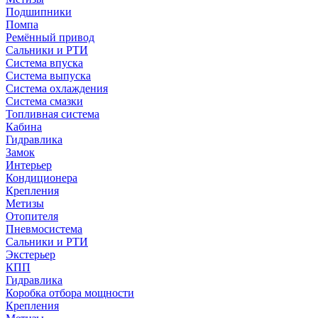
Подшипники
Помпа
Ремённый привод
Сальники и РТИ
Система впуска
Система выпуска
Система охлаждения
Система смазки
Топливная система
Кабина
Гидравлика
Замок
Интерьер
Кондиционера
Крепления
Метизы
Отопителя
Пневмосистема
Сальники и РТИ
Экстерьер
КПП
Гидравлика
Коробка отбора мощности
Крепления