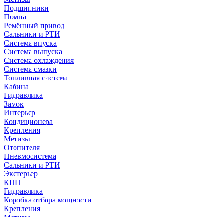
Подшипники
Помпа
Ремённый привод
Сальники и РТИ
Система впуска
Система выпуска
Система охлаждения
Система смазки
Топливная система
Кабина
Гидравлика
Замок
Интерьер
Кондиционера
Крепления
Метизы
Отопителя
Пневмосистема
Сальники и РТИ
Экстерьер
КПП
Гидравлика
Коробка отбора мощности
Крепления