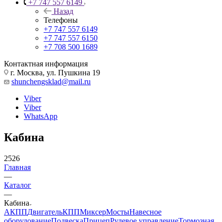
+7 747 557 6149
Назад
Телефоны
+7 747 557 6149
+7 747 557 6150
+7 708 500 1689
Контактная информация
г. Москва, ул. Пушкина 19
shunchengsklad@mail.ru
Viber
Viber
WhatsApp
Кабина
2526
Главная
—
Каталог
—
Кабина
АКПП
Двигатель
КПП
Миксер
Мосты
Навесное
оборудование
Подвеска
Прицеп
Рулевое управление
Тормозная