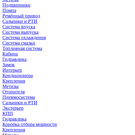
Подшипники
Помпа
Ремённый привод
Сальники и РТИ
Система впуска
Система выпуска
Система охлаждения
Система смазки
Топливная система
Кабина
Гидравлика
Замок
Интерьер
Кондиционера
Крепления
Метизы
Отопителя
Пневмосистема
Сальники и РТИ
Экстерьер
КПП
Гидравлика
Коробка отбора мощности
Крепления