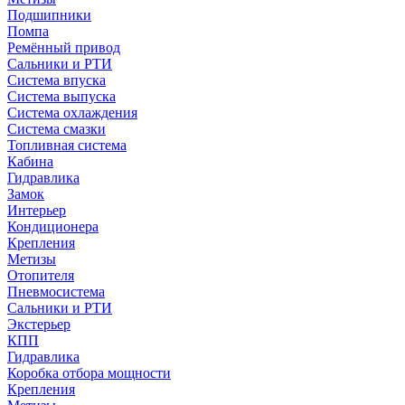
Подшипники
Помпа
Ремённый привод
Сальники и РТИ
Система впуска
Система выпуска
Система охлаждения
Система смазки
Топливная система
Кабина
Гидравлика
Замок
Интерьер
Кондиционера
Крепления
Метизы
Отопителя
Пневмосистема
Сальники и РТИ
Экстерьер
КПП
Гидравлика
Коробка отбора мощности
Крепления