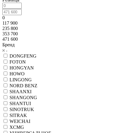
0
117 900
235 800
353 700
471 600
Бренд
DONGFENG
FOTON
HONGYAN
HOWO
LINGONG
NORD BENZ
SHAANXI
SHANGONG
SHANTUI
SINOTRUK
SITRAK
WEICHAI
XCMG