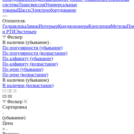
система
Трансмиссия
Универсальные
товары
Шасси
Электрооборудование
—
Отопителя
Гидравлика
Замок
Интерьер
Кондиционера
Крепления
Метизы
Пн
и РТИ
Экстерьер
Фильтр
В наличии (убывание)
По популярности (убывание)
По популярности (возрастание)
По алфавиту (убывание)
По алфавиту (возрастание)
По цене (убывание)
По цене (возрастание)
В наличии (убывание)
В наличии (возрастание)
Фильтр
Сортировка
(убывание)
Цена
Розница