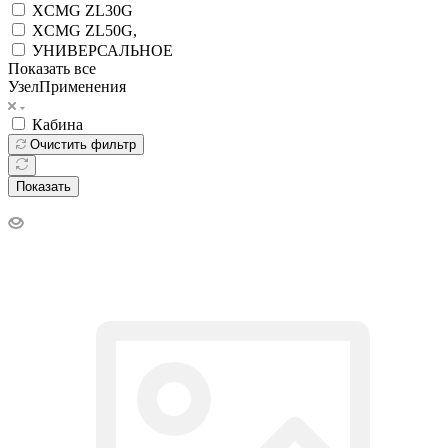
XCMG ZL30G
XCMG ZL50G,
УНИВЕРСАЛЬНОЕ
Показать все
УзелПрименения
Кабина
Очистить фильтр
Показать