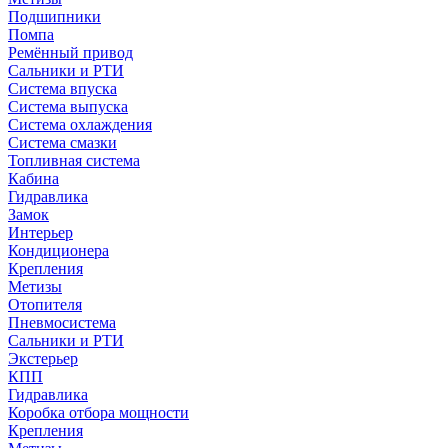
Подшипники
Помпа
Ремённый привод
Сальники и РТИ
Система впуска
Система выпуска
Система охлаждения
Система смазки
Топливная система
Кабина
Гидравлика
Замок
Интерьер
Кондиционера
Крепления
Метизы
Отопителя
Пневмосистема
Сальники и РТИ
Экстерьер
КПП
Гидравлика
Коробка отбора мощности
Крепления