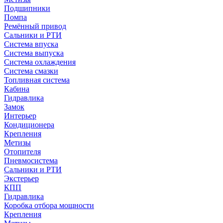
Подшипники
Помпа
Ремённый привод
Сальники и РТИ
Система впуска
Система выпуска
Система охлаждения
Система смазки
Топливная система
Кабина
Гидравлика
Замок
Интерьер
Кондиционера
Крепления
Метизы
Отопителя
Пневмосистема
Сальники и РТИ
Экстерьер
КПП
Гидравлика
Коробка отбора мощности
Крепления