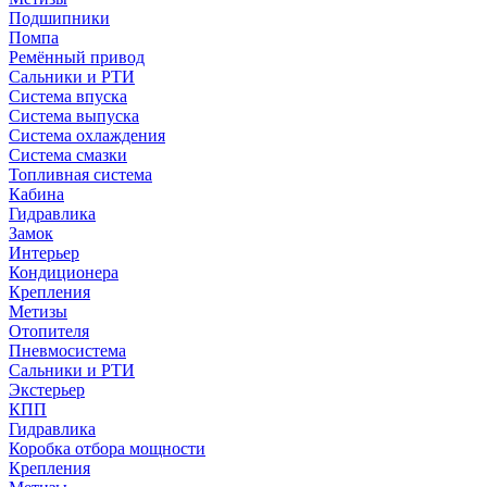
Подшипники
Помпа
Ремённый привод
Сальники и РТИ
Система впуска
Система выпуска
Система охлаждения
Система смазки
Топливная система
Кабина
Гидравлика
Замок
Интерьер
Кондиционера
Крепления
Метизы
Отопителя
Пневмосистема
Сальники и РТИ
Экстерьер
КПП
Гидравлика
Коробка отбора мощности
Крепления