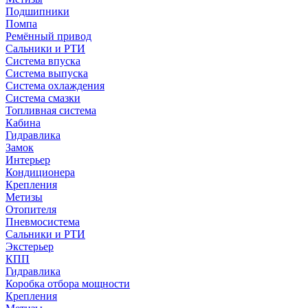
Подшипники
Помпа
Ремённый привод
Сальники и РТИ
Система впуска
Система выпуска
Система охлаждения
Система смазки
Топливная система
Кабина
Гидравлика
Замок
Интерьер
Кондиционера
Крепления
Метизы
Отопителя
Пневмосистема
Сальники и РТИ
Экстерьер
КПП
Гидравлика
Коробка отбора мощности
Крепления