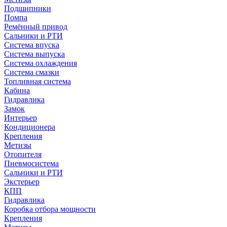
Подшипники
Помпа
Ремённый привод
Сальники и РТИ
Система впуска
Система выпуска
Система охлаждения
Система смазки
Топливная система
Кабина
Гидравлика
Замок
Интерьер
Кондиционера
Крепления
Метизы
Отопителя
Пневмосистема
Сальники и РТИ
Экстерьер
КПП
Гидравлика
Коробка отбора мощности
Крепления