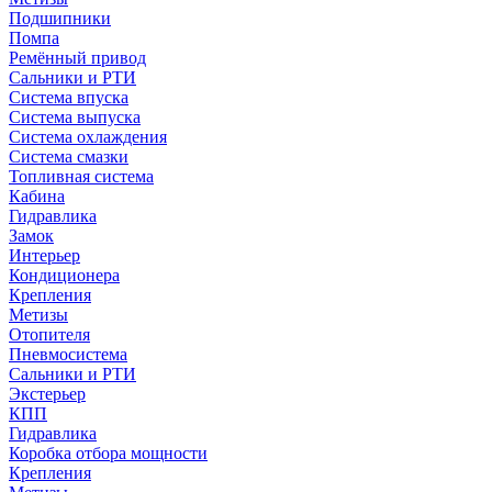
Подшипники
Помпа
Ремённый привод
Сальники и РТИ
Система впуска
Система выпуска
Система охлаждения
Система смазки
Топливная система
Кабина
Гидравлика
Замок
Интерьер
Кондиционера
Крепления
Метизы
Отопителя
Пневмосистема
Сальники и РТИ
Экстерьер
КПП
Гидравлика
Коробка отбора мощности
Крепления