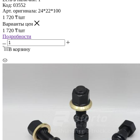
Код:
03552
Арт. оригинала:
24*22*100
1 720
₸
/шт
Варианты цен
1 720
₸
/шт
Подробности
В корзину