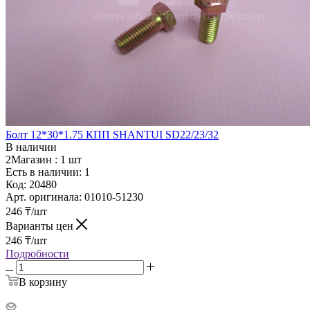
Болт 12*30*1.75 КПП SHANTUI SD22/23/32
В наличии
2Магазин :
1 шт
Есть в наличии: 1
Код:
20480
Арт. оригинала:
01010-51230
246
₸
/шт
Варианты цен
246
₸
/шт
Подробности
В корзину