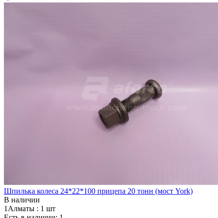
Шпилька колеса 24*22*100 прицепа 20 тонн (мост York)
В наличии
1Алматы :
1 шт
Есть в наличии: 1