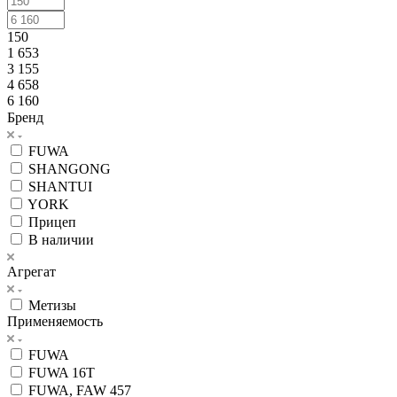
150
1 653
3 155
4 658
6 160
Бренд
FUWA
SHANGONG
SHANTUI
YORK
Прицеп
В наличии
Агрегат
Метизы
Применяемость
FUWA
FUWA 16T
FUWA, FAW 457