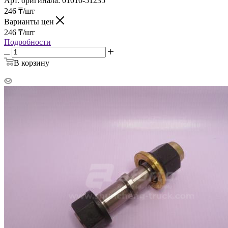
Арт. оригинала:
01010-51235
246
₸
/шт
Варианты цен
246
₸
/шт
Подробности
В корзину