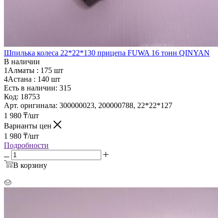
Шпилька колеса 22*22*130 прицепа FUWA 16 тонн QINYAN
В наличии
1Алматы :
175 шт
4Астана :
140 шт
Есть в наличии: 315
Код:
18753
Арт. оригинала:
300000023, 200000788, 22*22*127
1 980
₸
/шт
Варианты цен
1 980
₸
/шт
Подробности
В корзину