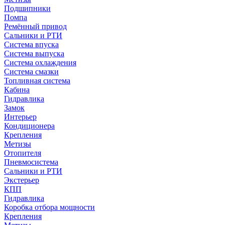
Подшипники
Помпа
Ремённый привод
Сальники и РТИ
Система впуска
Система выпуска
Система охлаждения
Система смазки
Топливная система
Кабина
Гидравлика
Замок
Интерьер
Кондиционера
Крепления
Метизы
Отопителя
Пневмосистема
Сальники и РТИ
Экстерьер
КПП
Гидравлика
Коробка отбора мощности
Крепления