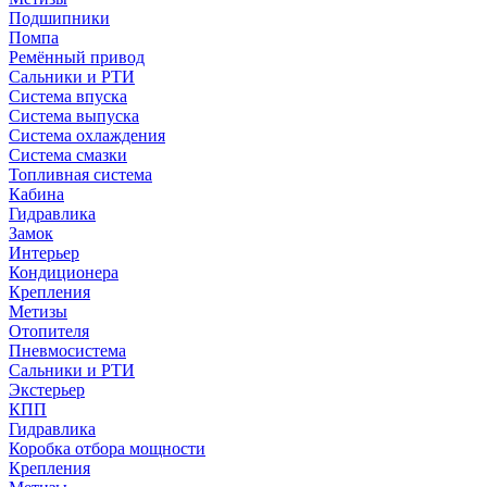
Подшипники
Помпа
Ремённый привод
Сальники и РТИ
Система впуска
Система выпуска
Система охлаждения
Система смазки
Топливная система
Кабина
Гидравлика
Замок
Интерьер
Кондиционера
Крепления
Метизы
Отопителя
Пневмосистема
Сальники и РТИ
Экстерьер
КПП
Гидравлика
Коробка отбора мощности
Крепления