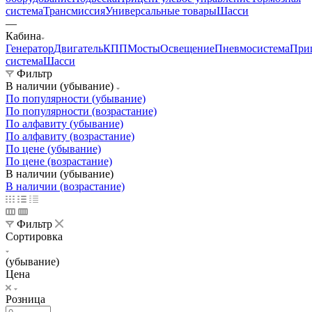
система
Трансмиссия
Универсальные товары
Шасси
—
Кабина
Генератор
Двигатель
КПП
Мосты
Освещение
Пневмосистема
При
система
Шасси
Фильтр
В наличии (убывание)
По популярности (убывание)
По популярности (возрастание)
По алфавиту (убывание)
По алфавиту (возрастание)
По цене (убывание)
По цене (возрастание)
В наличии (убывание)
В наличии (возрастание)
Фильтр
Сортировка
(убывание)
Цена
Розница