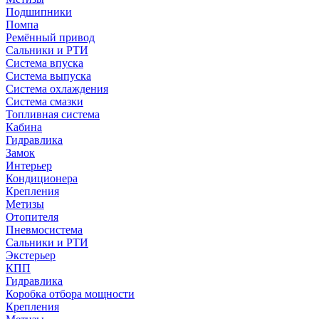
Подшипники
Помпа
Ремённый привод
Сальники и РТИ
Система впуска
Система выпуска
Система охлаждения
Система смазки
Топливная система
Кабина
Гидравлика
Замок
Интерьер
Кондиционера
Крепления
Метизы
Отопителя
Пневмосистема
Сальники и РТИ
Экстерьер
КПП
Гидравлика
Коробка отбора мощности
Крепления