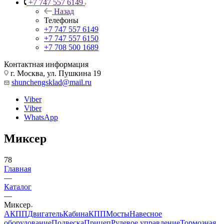
+7 747 557 6149
Назад
Телефоны
+7 747 557 6149
+7 747 557 6150
+7 708 500 1689
Контактная информация
г. Москва, ул. Пушкина 19
shunchengsklad@mail.ru
Viber
Viber
WhatsApp
Миксер
78
Главная
—
Каталог
—
Миксер
АКПП
Двигатель
Кабина
КПП
Мосты
Навесное
оборудование
Подвеска
Прицеп
Рулевое управление
Тормозная