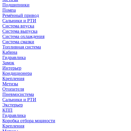
Подшипники
Помпа
Ремённый привод
Сальники и РТИ
Система впуска
Система выпуска
Система охлаждения
Система смазки
Топливная система
Кабина
Гидравлика
Замок
Интерьер
Кондиционера
Крепления
Метизы
Отопителя
Пневмосистема
Сальники и РТИ
Экстерьер
КПП
Гидравлика
Коробка отбора мощности
Крепления