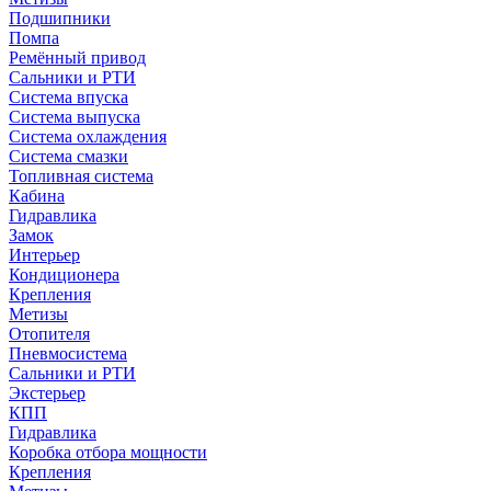
Подшипники
Помпа
Ремённый привод
Сальники и РТИ
Система впуска
Система выпуска
Система охлаждения
Система смазки
Топливная система
Кабина
Гидравлика
Замок
Интерьер
Кондиционера
Крепления
Метизы
Отопителя
Пневмосистема
Сальники и РТИ
Экстерьер
КПП
Гидравлика
Коробка отбора мощности
Крепления